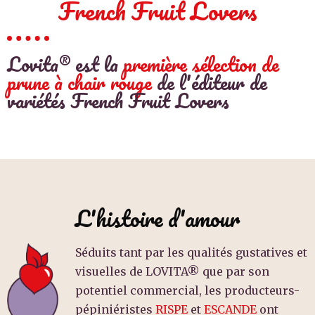
French Fruit Lovers
Lovita® est la
première sélection de
prune à chair rouge
de l'éditeur de
variétés French Fruit Lovers
L'histoire d'amour
Séduits tant par les qualités gustatives et
visuelles de LOVITA® que par
son
potentiel commercial, les producteurs-
pépiniéristes
RISPE
et
ESCANDE
ont