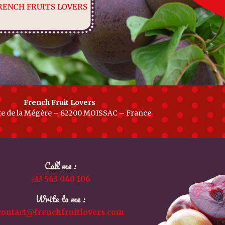
RENCH FRUITS LOVERS
French Fruit Lovers
te de la Mégère – 82200 MOISSAC – France
Call me :
+33 563 040 106
Write to me :
contact@frenchfruitlovers.com