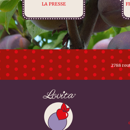
LA PRESSE
F
2788 rou