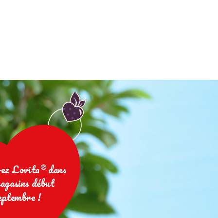
ez Lovita® dans
agasins début
eptembre !